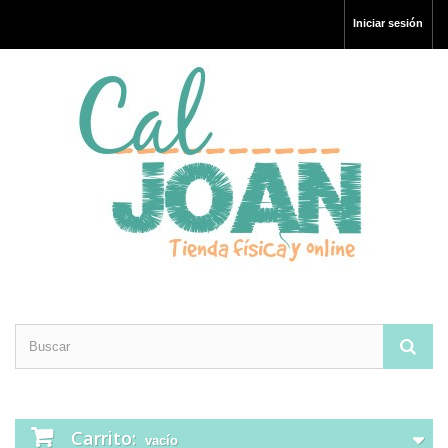
Iniciar sesión
Carrito:
vacío