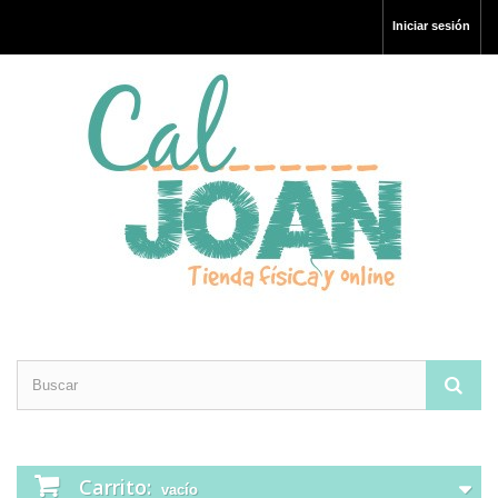
Iniciar sesión
Carrito:
vacío