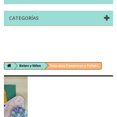
CATEGORÍAS
Comprar telas online|Tienda de telas Cal Joan
Bienvenidos a caljoan.com
Cal Joan es una tienda física y on-line especializada en telas de todo tipo.
Visita nuestro catálogo para descubrir telas de punto de camiseta, sudadera, patchwork, PUL, lonetas, sábanas ...
Bebes y Niños
Telas para Compresas y Pañales