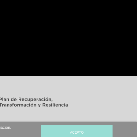
gación.
ACEPTO