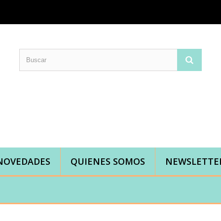
Comprar telas online|Tienda de telas Cal Joan
Bienvenidos a caljoan.com
Cal Joan es una tienda física y on-line especializada en telas de todo tipo.
Visita nuestro catálogo para descubrir telas de punto de camiseta, sudadera, patchwork, PUL, lonetas, sábanas ...
NOVEDADES
QUIENES SOMOS
NEWSLETTE