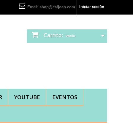
Iniciar sesión
Email:
shop@caljoan.com
Carrito:
vacío
R
YOUTUBE
EVENTOS