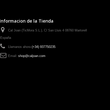
Informacion de la Tienda
Cal Joan (TicMora S.L.), C/ San Lluis 4 08760 Martorell
España
Llamanos ahora
(+34) 937750235
Email:
shop@caljoan.com