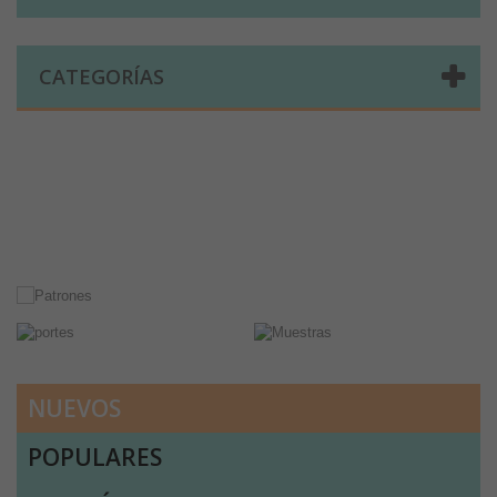
CATEGORÍAS
Comprar telas online|Tienda de telas Cal Joan
Bienvenidos a caljoan.com
Cal Joan es una tienda física y on-line especializada en telas de todo tipo.
Visita nuestro catálogo para descubrir telas de punto de camiseta, sudadera, patchwork, PUL, lonetas, sábanas ...
NUEVOS
POPULARES