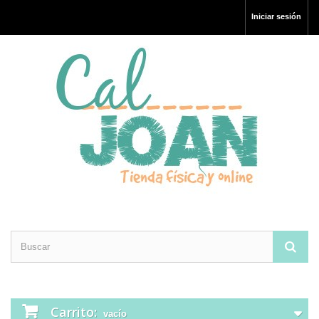
Iniciar sesión
Carrito:
vacío