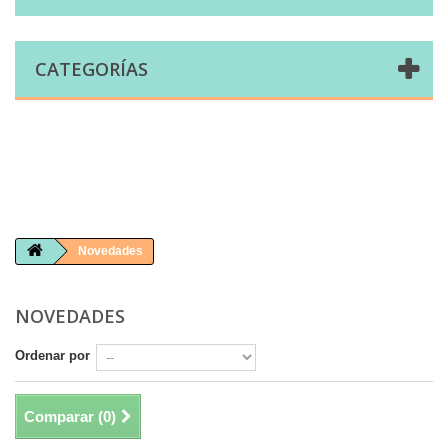
CATEGORÍAS
Comprar telas online|Tienda de telas Cal Joan
Bienvenidos a caljoan.com
Cal Joan es una tienda física y on-line especializada en telas de todo tipo.
Visita nuestro catálogo para descubrir telas de punto de camiseta, sudadera, patchwork, PUL, lonetas, sábanas ...
Novedades
NOVEDADES
Ordenar por
Comparar (
0
)