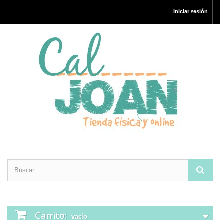
Iniciar sesión
Carrito:
vacío