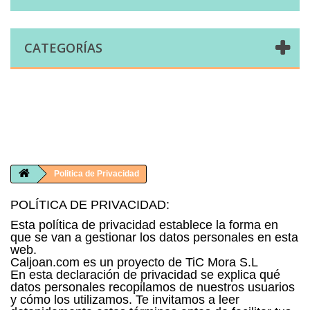
CATEGORÍAS
Comprar telas online|Tienda de telas Cal Joan
Bienvenidos a caljoan.com
Cal Joan es una tienda física y on-line especializada en telas de todo tipo.
Visita nuestro catálogo para descubrir telas de punto de camiseta, sudadera, patchwork, PUL, lonetas, sábanas ...
Politica de Privacidad
POLÍTICA DE PRIVACIDAD:
Esta política de privacidad establece la forma en
que se van a gestionar los datos personales en esta
web.
Caljoan.com es un proyecto de TiC Mora S.L
En esta declaración de privacidad se explica qué
datos personales recopilamos de nuestros usuarios
y cómo los utilizamos. Te invitamos a leer