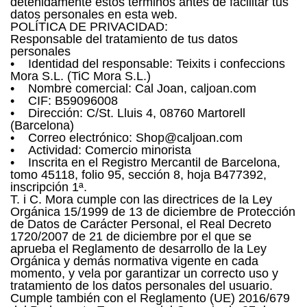
detenidamente estos términos antes de facilitar tus
datos personales en esta web.
POLÍTICA DE PRIVACIDAD:
Responsable del tratamiento de tus datos
personales
• Identidad del responsable: Teixits i confeccions
Mora S.L. (TiC Mora S.L.)
• Nombre comercial: Cal Joan, caljoan.com
• CIF: B59096008
• Dirección: C/St. Lluis 4, 08760 Martorell
(Barcelona)
• Correo electrónico: Shop@caljoan.com
• Actividad: Comercio minorista
• Inscrita en el Registro Mercantil de Barcelona,
tomo 45118, folio 95, sección 8, hoja B477392,
inscripción 1ª.
T. i C. Mora cumple con las directrices de la Ley
Orgánica 15/1999 de 13 de diciembre de Protección
de Datos de Carácter Personal, el Real Decreto
1720/2007 de 21 de diciembre por el que se
aprueba el Reglamento de desarrollo de la Ley
Orgánica y demás normativa vigente en cada
momento, y vela por garantizar un correcto uso y
tratamiento de los datos personales del usuario.
Cumple también con el Reglamento (UE) 2016/679