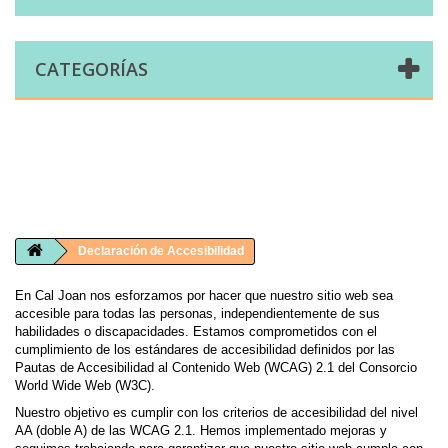
CATEGORÍAS
Comprar telas online|Tienda de telas Cal Joan
Bienvenidos a caljoan.com
Cal Joan es una tienda física y on-line especializada en telas de todo tipo.
Visita nuestro catálogo para descubrir telas de punto de camiseta, sudadera, patchwork, PUL, lonetas, sábanas ...
Declaración de Accesibilidad
En Cal Joan nos esforzamos por hacer que nuestro sitio web sea
accesible para todas las personas, independientemente de sus
habilidades o discapacidades. Estamos comprometidos con el
cumplimiento de los estándares de accesibilidad definidos por las
Pautas de Accesibilidad al Contenido Web (WCAG) 2.1 del Consorcio
World Wide Web (W3C).
Nuestro objetivo es cumplir con los criterios de accesibilidad del nivel
AA (doble A) de las WCAG 2.1. Hemos implementado mejoras y