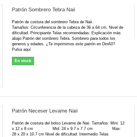
Patrón Sombrero Tebra Naii
Patrón de costura del sombrero Tebra de Naii.
Tamaños: Circunferencia de la cabeza de 36 a 64 cm. Nivel de
dificultad: Principiante Telas recomendadas: Explicación más
abajo Patrón del sombrero Tebra. Sombrero para todos los
generos y edades. ¿Te imprimimos este patrón en DinA0?
Pulsa aquí
En stock
Patrón Neceser Levame Naii
Patrón de costura del bolso Levame de Naii. Tamaños: Mini: 12
x 12 x 8 cm Mid: 24 x 9.7 x 7.7 cm Max:
28 x 20 x 10.7 cm Nivel de dificultad: Intermedio Telas