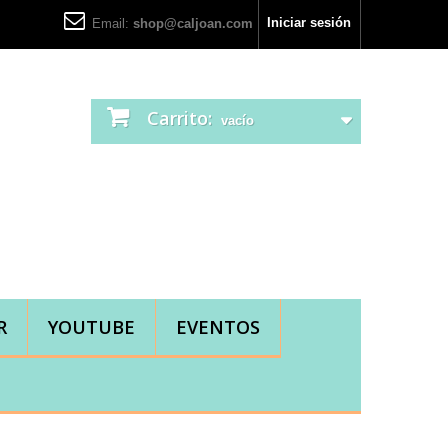
Iniciar sesión
Email:
shop@caljoan.com
Carrito:
vacío
R
YOUTUBE
EVENTOS