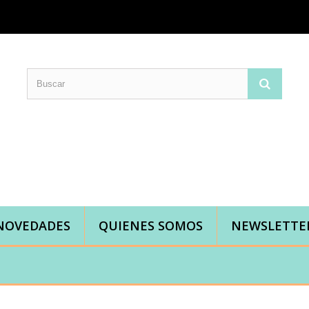
Comprar telas online|Tienda de telas Cal Joan
Bienvenidos a caljoan.com
Cal Joan es una tienda física y on-line especializada en telas de todo tipo.
Visita nuestro catálogo para descubrir telas de punto de camiseta, sudadera, patchwork, PUL, lonetas, sábanas ...
NOVEDADES
QUIENES SOMOS
NEWSLETTE