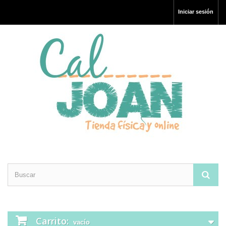
Iniciar sesión
Carrito:
vacío