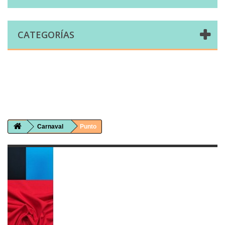
CATEGORÍAS
Comprar telas online|Tienda de telas Cal Joan
Bienvenidos a caljoan.com
Cal Joan es una tienda física y on-line especializada en telas de todo tipo.
Visita nuestro catálogo para descubrir telas de punto de camiseta, sudadera, patchwork, PUL, lonetas, sábanas ...
Carnaval
Punto