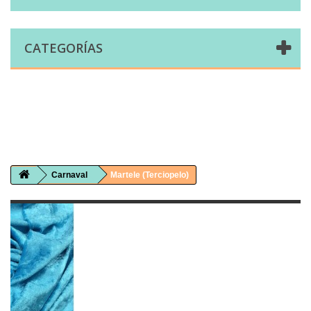
CATEGORÍAS
Comprar telas online|Tienda de telas Cal Joan
Bienvenidos a caljoan.com
Cal Joan es una tienda física y on-line especializada en telas de todo tipo.
Visita nuestro catálogo para descubrir telas de punto de camiseta, sudadera, patchwork, PUL, lonetas, sábanas ...
Carnaval
Martele (Terciopelo)