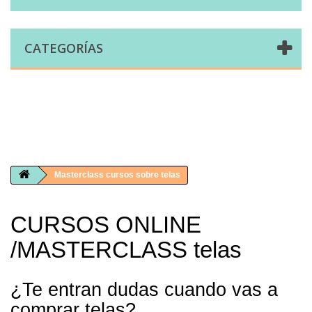
CATEGORÍAS
Comprar telas online|Tienda de telas Cal Joan
Bienvenidos a caljoan.com
Cal Joan es una tienda física y on-line especializada en telas de todo tipo.
Visita nuestro catálogo para descubrir telas de punto de camiseta, sudadera, patchwork, PUL, lonetas, sábanas ...
Masterclass cursos sobre telas
CURSOS ONLINE
/MASTERCLASS telas
¿Te entran dudas cuando vas a
comprar telas?