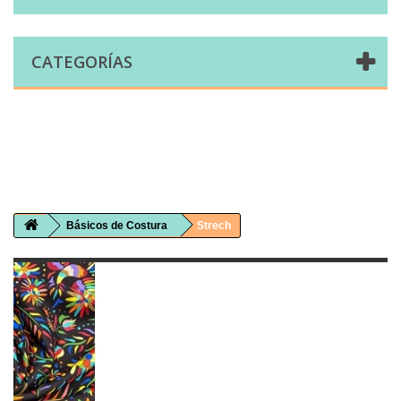
CATEGORÍAS
Comprar telas online|Tienda de telas Cal Joan
Bienvenidos a caljoan.com
Cal Joan es una tienda física y on-line especializada en telas de todo tipo.
Visita nuestro catálogo para descubrir telas de punto de camiseta, sudadera, patchwork, PUL, lonetas, sábanas ...
Básicos de Costura
Strech