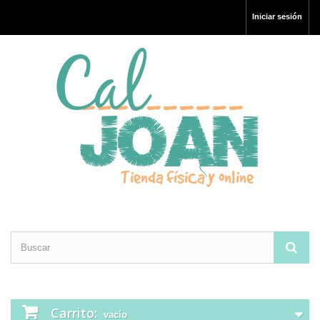
Iniciar sesión
Carrito:
vacío