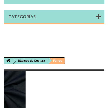
CATEGORÍAS
Comprar telas online|Tienda de telas Cal Joan
Bienvenidos a caljoan.com
Cal Joan es una tienda física y on-line especializada en telas de todo tipo.
Visita nuestro catálogo para descubrir telas de punto de camiseta, sudadera, patchwork, PUL, lonetas, sábanas ...
Básicos de Costura
Forros