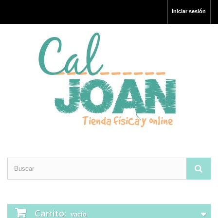
Iniciar sesión
Carrito:
vacío