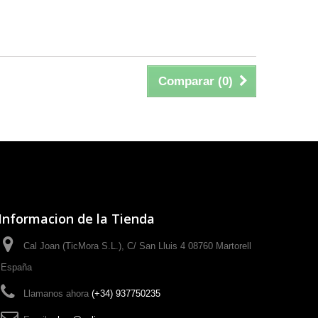
Comparar (
0
)
Informacion de la Tienda
Cal Joan (TicMora S.L.), C/ San Lluis 4 08760 Martorell
España
Llamanos ahora
(+34) 937750235