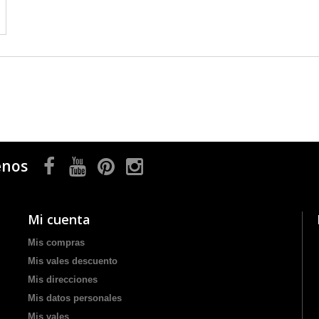
enos
Mi cuenta
Mis compras
Mis vales descuento
Mis direcciones
Mis datos personales
Mis vales