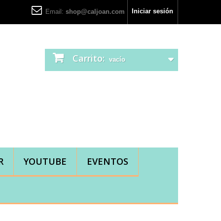
Iniciar sesión
Email:
shop@caljoan.com
Carrito:
vacío
R
YOUTUBE
EVENTOS