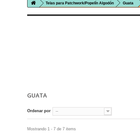
Telas para Patchwork/Popelín Algodón
Guata
GUATA
Ordenar por
--
Mostrando 1 - 7 de 7 items