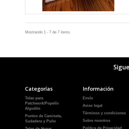
Mostrando 1 - 7 de 7 items
Sigu
Categorías
Información
Telas para
Envío
Patchwork/Popelín
Aviso legal
Algodón
Términos y condiciones
Puntos de Camiseta,
Sobre nosotros
Sudadera y Puño
Politica de Privacidad
Telas de Hogar