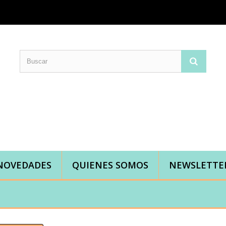
Comprar telas online|Tienda de telas Cal Joan
Bienvenidos a caljoan.com
Cal Joan es una tienda física y on-line especializada en telas de todo tipo.
Visita nuestro catálogo para descubrir telas de punto de camiseta, sudadera, patchwork, PUL, lonetas, sábanas ...
NOVEDADES
QUIENES SOMOS
NEWSLETTE