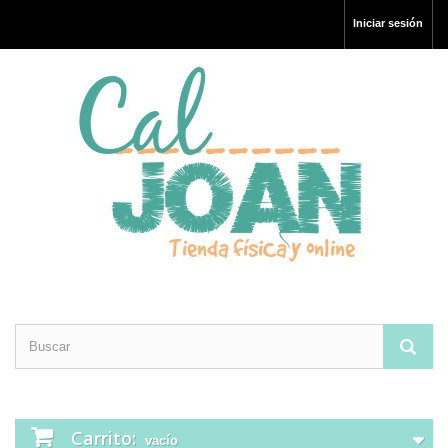
Iniciar sesión
Carrito:
vacío