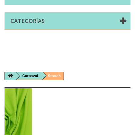
CATEGORÍAS
Comprar telas online|Tienda de telas Cal Joan
Bienvenidos a caljoan.com
Cal Joan es una tienda física y on-line especializada en telas de todo tipo.
Visita nuestro catálogo para descubrir telas de punto de camiseta, sudadera, patchwork, PUL, lonetas, sábanas ...
Carnaval
Stretch