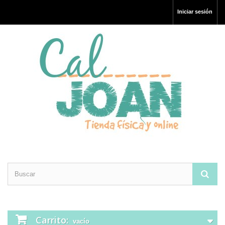
Iniciar sesión
Carrito:
vacío