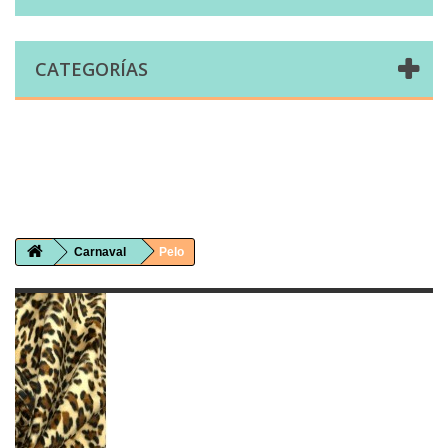
CATEGORÍAS
Comprar telas online|Tienda de telas Cal Joan
Bienvenidos a caljoan.com
Cal Joan es una tienda física y on-line especializada en telas de todo tipo.
Visita nuestro catálogo para descubrir telas de punto de camiseta, sudadera, patchwork, PUL, lonetas, sábanas ...
Carnaval
Pelo