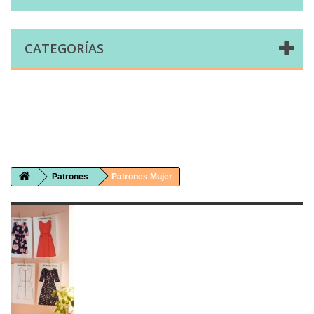
CATEGORÍAS
Comprar telas online|Tienda de telas Cal Joan
Bienvenidos a caljoan.com
Cal Joan es una tienda física y on-line especializada en telas de todo tipo.
Visita nuestro catálogo para descubrir telas de punto de camiseta, sudadera, patchwork, PUL, lonetas, sábanas ...
Patrones
Patrones Mujer