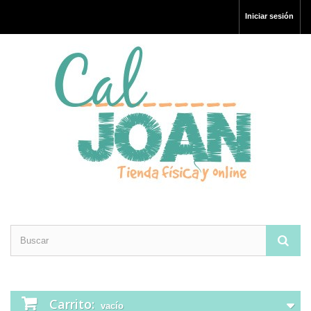
Iniciar sesión
Carrito:
vacío