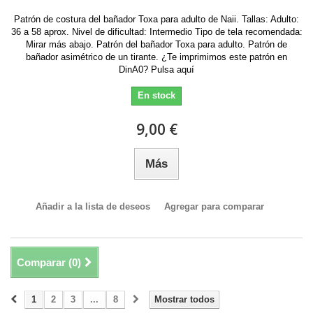
Patrón de costura del bañador Toxa para adulto de Naii. Tallas: Adulto:
36 a 58 aprox. Nivel de dificultad: Intermedio Tipo de tela recomendada:
Mirar más abajo. Patrón del bañador Toxa para adulto. Patrón de
bañador asimétrico de un tirante. ¿Te imprimimos este patrón en
DinA0? Pulsa aquí
En stock
9,00 €
Más
Añadir a la lista de deseos
Agregar para comparar
Comparar (
0
)
1
2
3
...
8
Mostrar todos