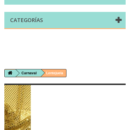
CATEGORÍAS
Comprar telas online|Tienda de telas Cal Joan
Bienvenidos a caljoan.com
Cal Joan es una tienda física y on-line especializada en telas de todo tipo.
Visita nuestro catálogo para descubrir telas de punto de camiseta, sudadera, patchwork, PUL, lonetas, sábanas ...
Carnaval
Lentejuela