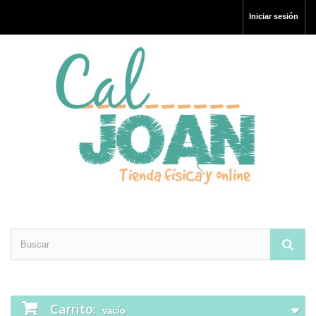
Iniciar sesión
Carrito:
vacío