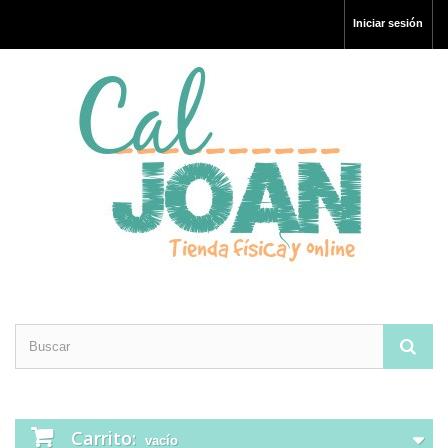
Iniciar sesión
Carrito:
vacío