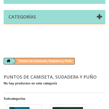
CATEGORÍAS
Comprar telas online|Tienda de telas Cal Joan
Bienvenidos a caljoan.com
Cal Joan es una tienda física y on-line especializada en telas de todo tipo.
Visita nuestro catálogo para descubrir telas de punto de camiseta, sudadera, patchwork, PUL, lonetas, sábanas ...
Puntos de Camiseta, Sudadera y Puño
PUNTOS DE CAMISETA, SUDADERA Y PUÑO
No hay productos en esta categoría
Subcategorías