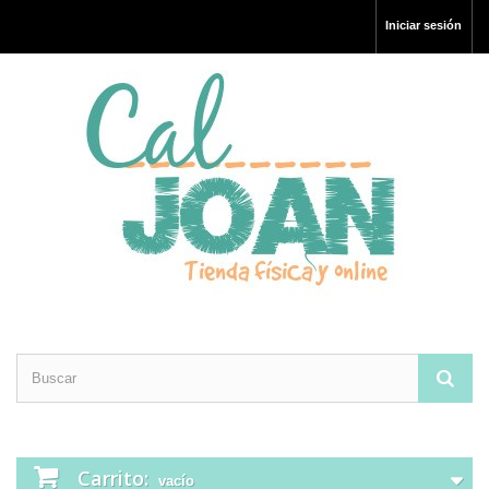
Iniciar sesión
Carrito:
vacío