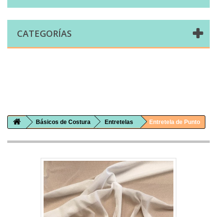
CATEGORÍAS
Comprar telas online|Tienda de telas Cal Joan
Bienvenidos a caljoan.com
Cal Joan es una tienda física y on-line especializada en telas de todo tipo.
Visita nuestro catálogo para descubrir telas de punto de camiseta, sudadera, patchwork, PUL, lonetas, sábanas ...
Básicos de Costura
Entretelas
Entretela de Punto