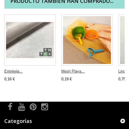
PRODUCTO TAMBIÉN HAN COMPRADO...
Entretela...
Mesh Playa...
Lino L
0,16 €
0,19 €
0,75 €
Categorías