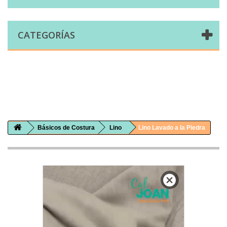
CATEGORÍAS
Comprar telas online|Tienda de telas Cal Joan
Bienvenidos a caljoan.com
Cal Joan es una tienda física y on-line especializada en telas de todo tipo.
Visita nuestro catálogo para descubrir telas de punto de camiseta, sudadera, patchwork, PUL, lonetas, sábanas ...
Básicos de Costura
Lino
Lino Lavado a la Piedra