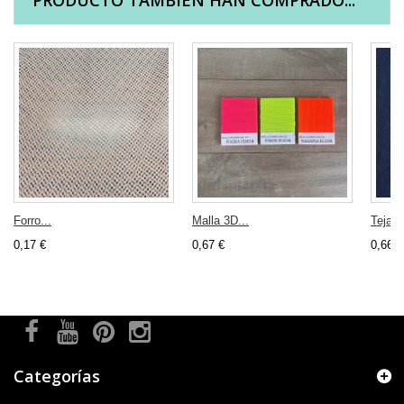
PRODUCTO TAMBIÉN HAN COMPRADO...
Forro...
Malla 3D...
Tejano
0,17 €
0,67 €
0,66 €
Categorías