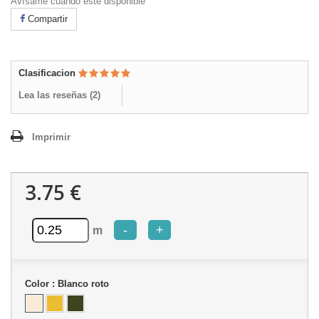
Avísame cuando esté disponible
Compartir
Clasificacion
Lea las reseñas (
2
)
Imprimir
3.75 €
-
+
m
Color :
Blanco roto