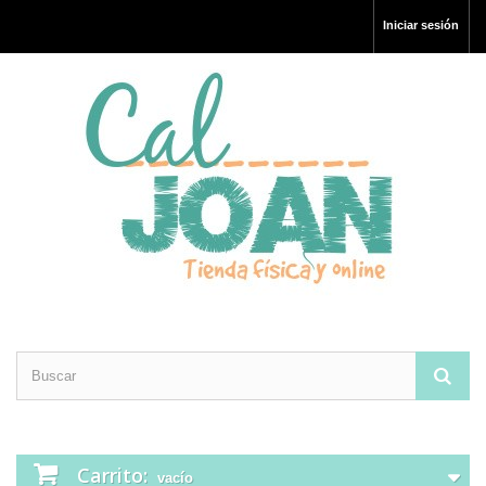
Iniciar sesión
Carrito:
vacío