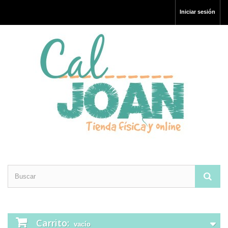
Iniciar sesión
Carrito:
vacío