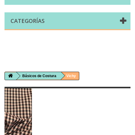
CATEGORÍAS
Comprar telas online|Tienda de telas Cal Joan
Bienvenidos a caljoan.com
Cal Joan es una tienda física y on-line especializada en telas de todo tipo.
Visita nuestro catálogo para descubrir telas de punto de camiseta, sudadera, patchwork, PUL, lonetas, sábanas ...
Básicos de Costura
Vichy