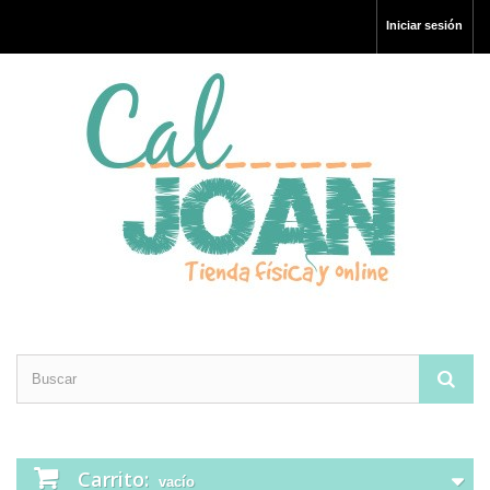
Iniciar sesión
Carrito:
vacío