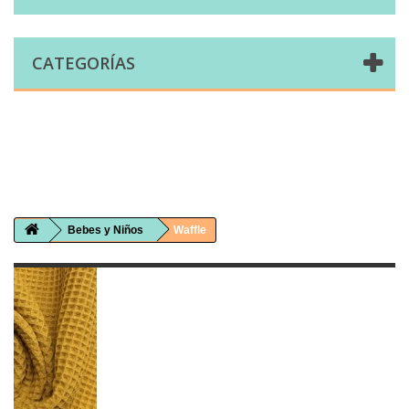
CATEGORÍAS
Comprar telas online|Tienda de telas Cal Joan
Bienvenidos a caljoan.com
Cal Joan es una tienda física y on-line especializada en telas de todo tipo.
Visita nuestro catálogo para descubrir telas de punto de camiseta, sudadera, patchwork, PUL, lonetas, sábanas ...
Bebes y Niños
Waffle