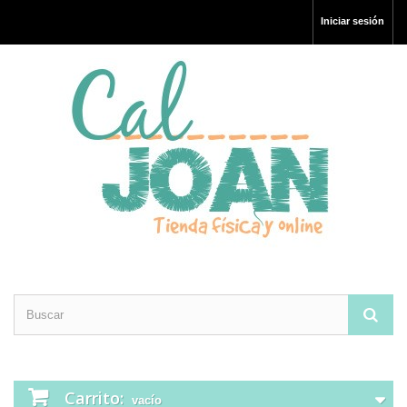
Iniciar sesión
Carrito:
vacío