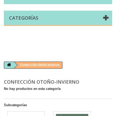
CATEGORÍAS
Comprar telas online|Tienda de telas Cal Joan
Bienvenidos a caljoan.com
Cal Joan es una tienda física y on-line especializada en telas de todo tipo.
Visita nuestro catálogo para descubrir telas de punto de camiseta, sudadera, patchwork, PUL, lonetas, sábanas ...
Confección Otoño-Invierno
CONFECCIÓN OTOÑO-INVIERNO
No hay productos en esta categoría
Subcategorías