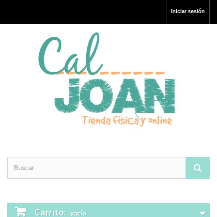
Iniciar sesión
Carrito:
vacío