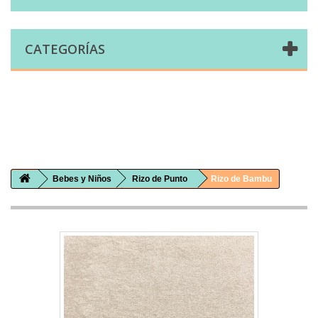
CATEGORÍAS
Comprar telas online|Tienda de telas Cal Joan
Bienvenidos a caljoan.com
Cal Joan es una tienda física y on-line especializada en telas de todo tipo.
Visita nuestro catálogo para descubrir telas de punto de camiseta, sudadera, patchwork, PUL, lonetas, sábanas ...
Bebes y Niños
Rizo de Punto
Rizo de Bambu