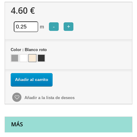
4.60 €
-
+
m
Color :
Blanco roto
Añadir al carrito
Añadir a la lista de deseos
MÁS