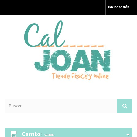
Iniciar sesión
Carrito:
vacío