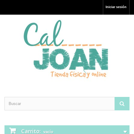
Iniciar sesión
Carrito:
vacío