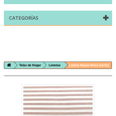
CATEGORÍAS
Comprar telas online|Tienda de telas Cal Joan
Bienvenidos a caljoan.com
Cal Joan es una tienda física y on-line especializada en telas de todo tipo.
Visita nuestro catálogo para descubrir telas de punto de camiseta, sudadera, patchwork, PUL, lonetas, sábanas ...
Telas de Hogar
Lonetas
Loneta Rayas Rosa (vichy)