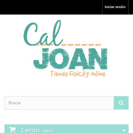
Iniciar sesión
Carrito:
vacío