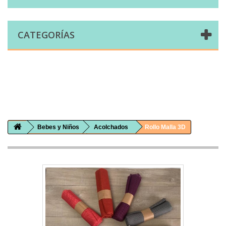
CATEGORÍAS
Comprar telas online|Tienda de telas Cal Joan
Bienvenidos a caljoan.com
Cal Joan es una tienda física y on-line especializada en telas de todo tipo.
Visita nuestro catálogo para descubrir telas de punto de camiseta, sudadera, patchwork, PUL, lonetas, sábanas ...
Bebes y Niños
Acolchados
Rollo Malla 3D