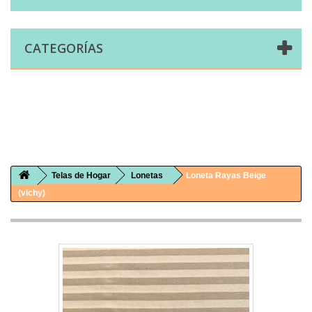
CATEGORÍAS
Comprar telas online|Tienda de telas Cal Joan
Bienvenidos a caljoan.com
Cal Joan es una tienda física y on-line especializada en telas de todo tipo.
Visita nuestro catálogo para descubrir telas de punto de camiseta, sudadera, patchwork, PUL, lonetas, sábanas ...
Telas de Hogar
Lonetas
Loneta Rayas Beige
(vichy)