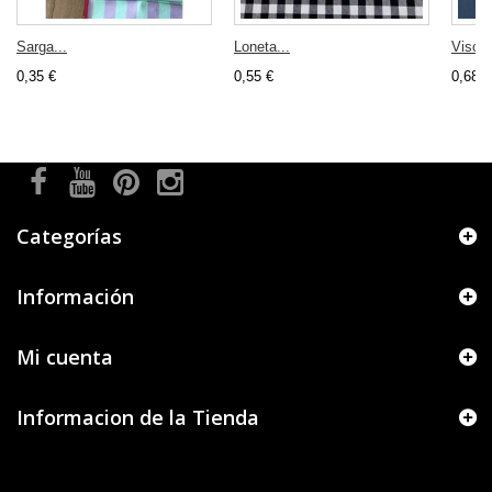
Sarga...
Loneta...
Viscos
0,35 €
0,55 €
0,68 €
Categorías
Información
Mi cuenta
Informacion de la Tienda