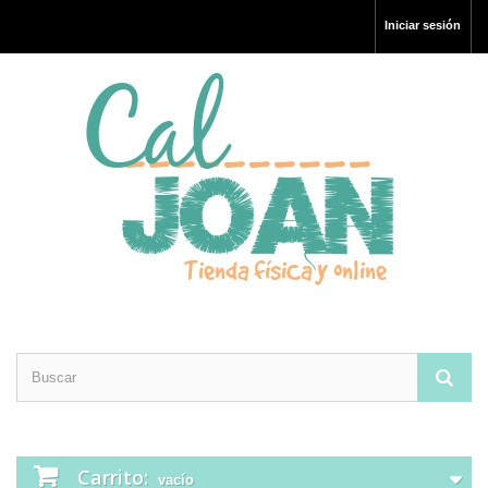
Iniciar sesión
Carrito:
vacío