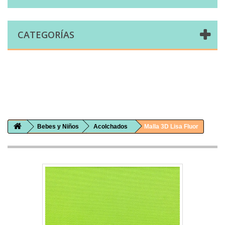
CATEGORÍAS
Comprar telas online|Tienda de telas Cal Joan
Bienvenidos a caljoan.com
Cal Joan es una tienda física y on-line especializada en telas de todo tipo.
Visita nuestro catálogo para descubrir telas de punto de camiseta, sudadera, patchwork, PUL, lonetas, sábanas ...
Bebes y Niños
Acolchados
Malla 3D Lisa Fluor