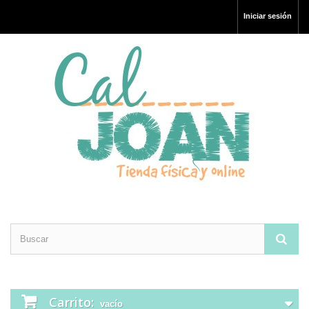
Iniciar sesión
Carrito:
vacío