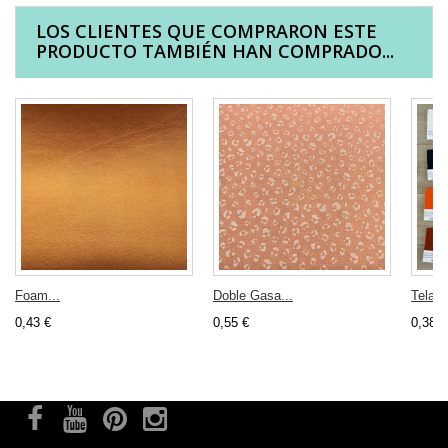
LOS CLIENTES QUE COMPRARON ESTE
PRODUCTO TAMBIÉN HAN COMPRADO...
Foam...
Doble Gasa...
Tela d
0,43 €
0,55 €
0,38 €