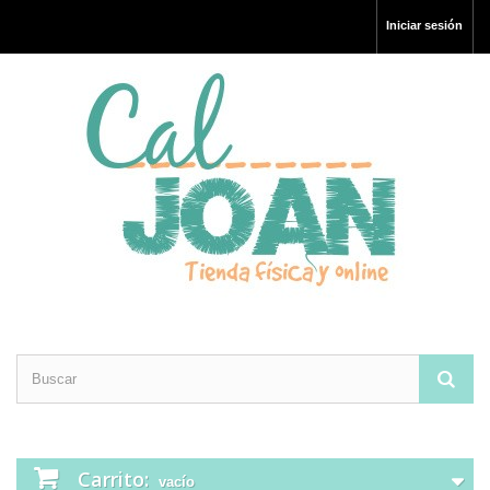
Iniciar sesión
Carrito:
vacío