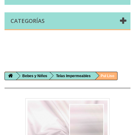
CATEGORÍAS
Comprar telas online|Tienda de telas Cal Joan
Bienvenidos a caljoan.com
Cal Joan es una tienda física y on-line especializada en telas de todo tipo.
Visita nuestro catálogo para descubrir telas de punto de camiseta, sudadera, patchwork, PUL, lonetas, sábanas ...
Bebes y Niños
Telas Impermeables
Pul Liso