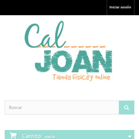
Iniciar sesión
Carrito:
vacío