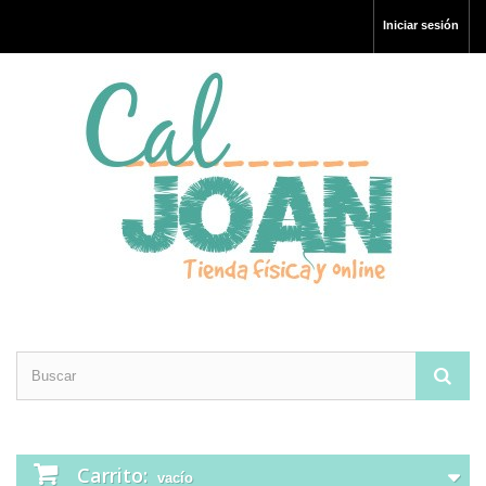
Iniciar sesión
Carrito:
vacío