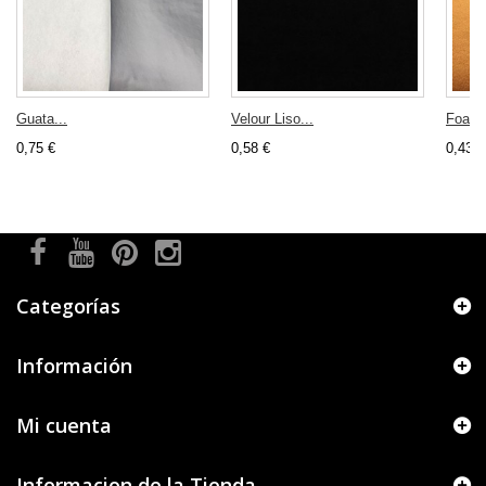
Guata...
Velour Liso...
Foam.
0,75 €
0,58 €
0,43 €
Categorías
Información
Mi cuenta
Informacion de la Tienda