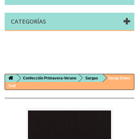
CATEGORÍAS
Comprar telas online|Tienda de telas Cal Joan
Bienvenidos a caljoan.com
Cal Joan es una tienda física y on-line especializada en telas de todo tipo.
Visita nuestro catálogo para descubrir telas de punto de camiseta, sudadera, patchwork, PUL, lonetas, sábanas ...
Confección Primavera-Verano
Sargas
Sarga Doker
Twill