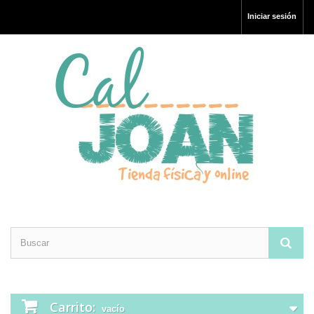
Iniciar sesión
Carrito:
vacío