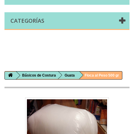
CATEGORÍAS
Comprar telas online|Tienda de telas Cal Joan
Bienvenidos a caljoan.com
Cal Joan es una tienda física y on-line especializada en telas de todo tipo.
Visita nuestro catálogo para descubrir telas de punto de camiseta, sudadera, patchwork, PUL, lonetas, sábanas ...
Básicos de Costura
Guata
Floca al Peso 500 gr