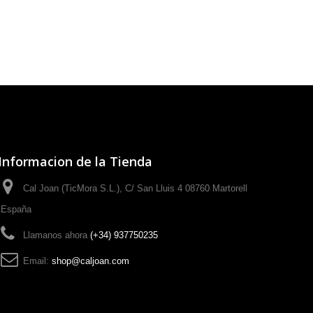
Informacion de la Tienda
Cal Joan (TicMora S.L.), C/ San Lluis 4 08760 Martorell
España
Llamanos ahora
(+34) 937750235
Email:
shop@caljoan.com