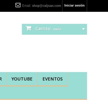
Iniciar sesión
Email:
shop@caljoan.com
Carrito:
vacío
R
YOUTUBE
EVENTOS