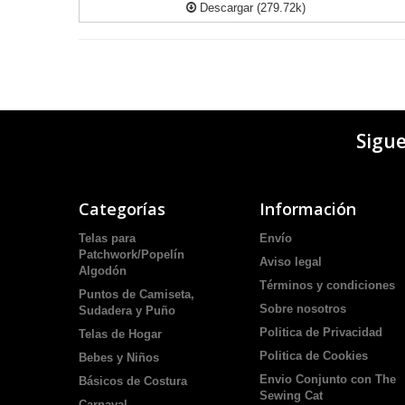
Descargar (279.72k)
Sigu
Categorías
Información
Telas para
Envío
Patchwork/Popelín
Aviso legal
Algodón
Términos y condiciones
Puntos de Camiseta,
Sobre nosotros
Sudadera y Puño
Politica de Privacidad
Telas de Hogar
Politica de Cookies
Bebes y Niños
Envio Conjunto con The
Básicos de Costura
Sewing Cat
Carnaval