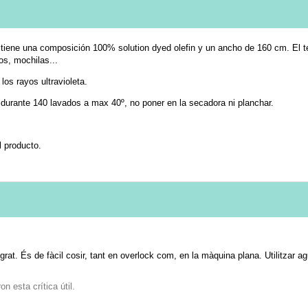
tiene una composición 100% solution dyed olefin y un ancho de 160 cm. El tex
os, mochilas...
os rayos ultravioleta.
durante 140 lavados a max 40º, no poner en la secadora ni planchar.
l producto.
at. És de fàcil cosir, tant en overlock com, en la màquina plana. Utilitzar a
n esta crítica útil.