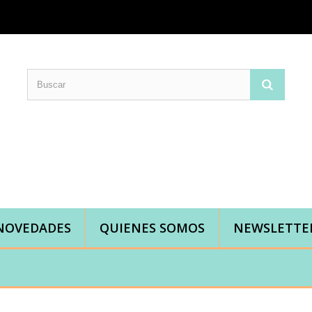
Comprar telas online|Tienda de telas Cal Joan
Bienvenidos a caljoan.com
Cal Joan es una tienda física y on-line especializada en telas de todo tipo.
Visita nuestro catálogo para descubrir telas de punto de camiseta, sudadera, patchwork, PUL, lonetas, sábanas ...
NOVEDADES
QUIENES SOMOS
NEWSLETTE