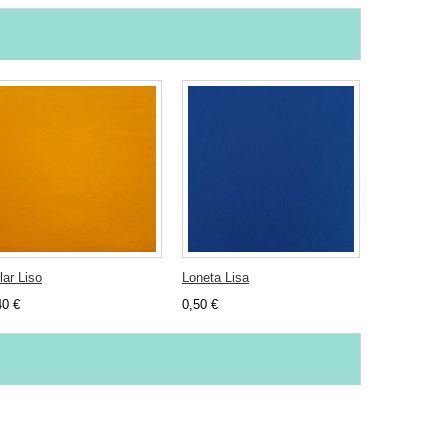
lar Liso
Loneta Lisa
Coralina Li
40 €
0,50 €
0,53 €