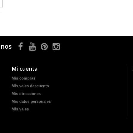
enos
Mi cuenta
Mis compras
Mis vales descuento
Mis direcciones
Mis datos personales
Mis vales