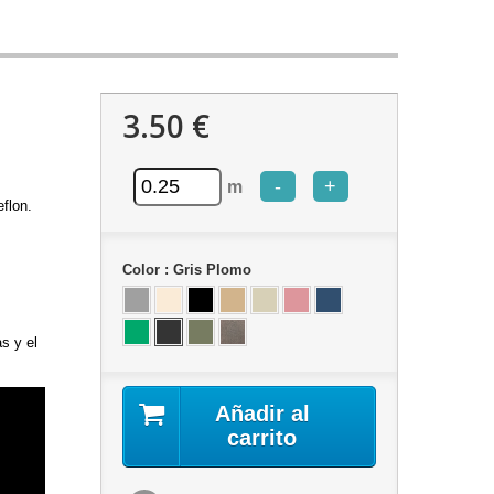
3.50 €
-
+
m
flon.
Color :
Gris Plomo
as y el
Añadir al
carrito