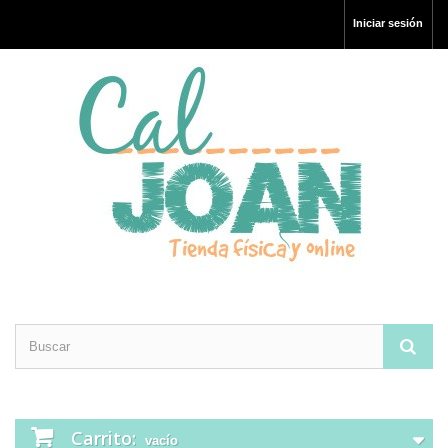
Iniciar sesión
Carrito:
vacío