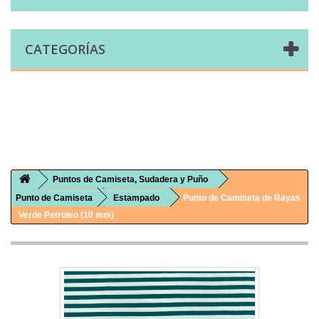
CATEGORÍAS
Comprar telas online|Tienda de telas Cal Joan
Bienvenidos a caljoan.com
Cal Joan es una tienda física y on-line especializada en telas de todo tipo.
Visita nuestro catálogo para descubrir telas de punto de camiseta, sudadera, patchwork, PUL, lonetas, sábanas ...
Puntos de Camiseta, Sudadera y Puño
Punto de Camiseta
Estampado
Punto de Camiseta de Rayas
Verde Petroleo (10 mm)