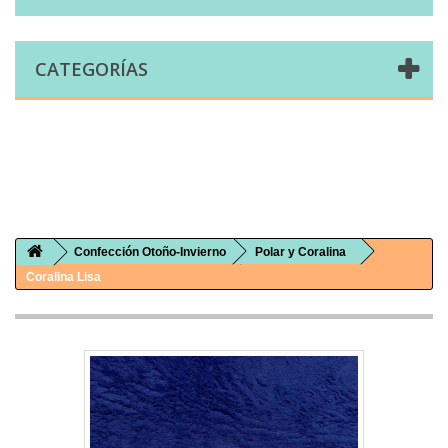
CATEGORÍAS
Comprar telas online|Tienda de telas Cal Joan
Bienvenidos a caljoan.com
Cal Joan es una tienda física y on-line especializada en telas de todo tipo.
Visita nuestro catálogo para descubrir telas de punto de camiseta, sudadera, patchwork, PUL, lonetas, sábanas ...
Confección Otoño-Invierno
Polar y Coralina
Coralina Lisa