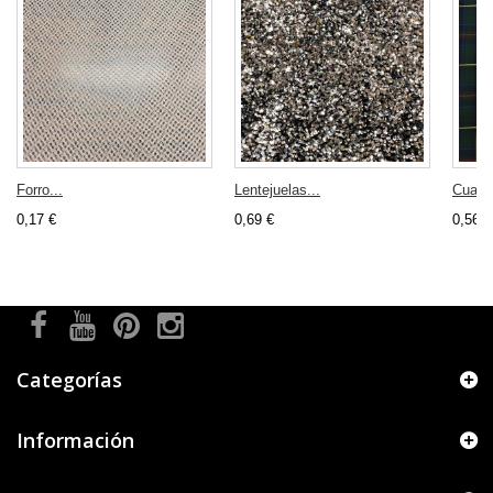
Forro...
Lentejuelas...
Cuadro
0,17 €
0,69 €
0,56 €
Categorías
Información