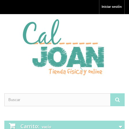
Iniciar sesión
Carrito:
vacío