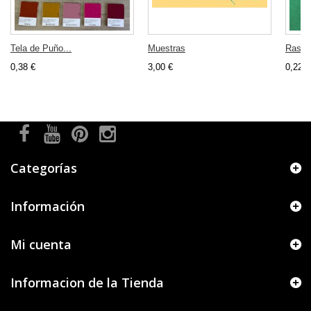
Tela de Puño...
Muestras
Raso 
0,38 €
3,00 €
0,22 €
Categorías
Información
Mi cuenta
Informacion de la Tienda