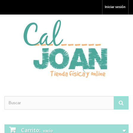
Iniciar sesión
Carrito:
vacío