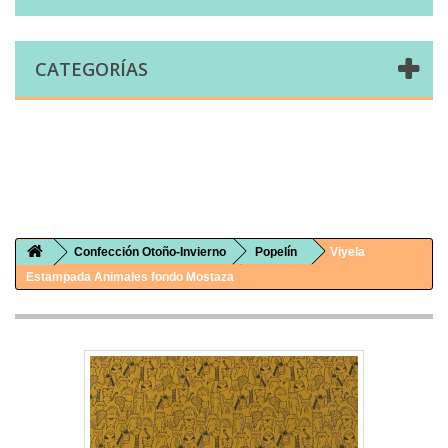
CATEGORÍAS
Comprar telas online|Tienda de telas Cal Joan
Bienvenidos a caljoan.com
Cal Joan es una tienda física y on-line especializada en telas de todo tipo.
Visita nuestro catálogo para descubrir telas de punto de camiseta, sudadera, patchwork, PUL, lonetas, sábanas ...
Confección Otoño-Invierno
Popelín
Viyela
Estampada Animales fondo Mostaza