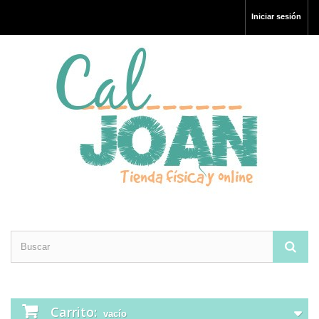
Iniciar sesión
Carrito:
vacío