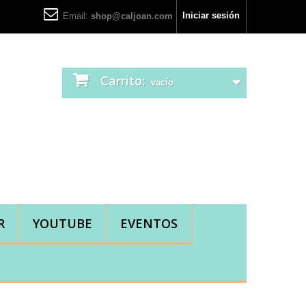
Iniciar sesión
Email:
shop@caljoan.com
Carrito:
vacío
R
YOUTUBE
EVENTOS