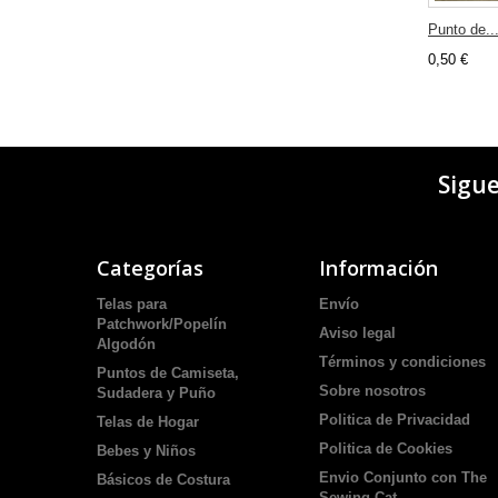
Punto de..
0,50 €
Sigu
Categorías
Información
Telas para
Envío
Patchwork/Popelín
Aviso legal
Algodón
Términos y condiciones
Puntos de Camiseta,
Sobre nosotros
Sudadera y Puño
Politica de Privacidad
Telas de Hogar
Politica de Cookies
Bebes y Niños
Envio Conjunto con The
Básicos de Costura
Sewing Cat