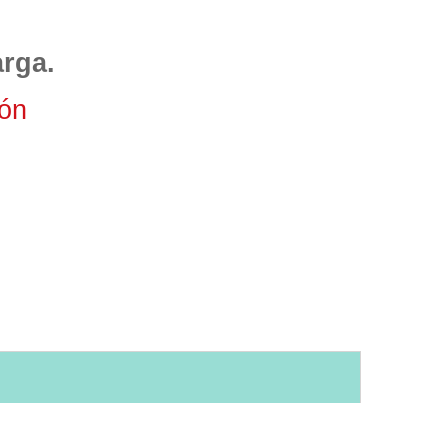
rga.
rón