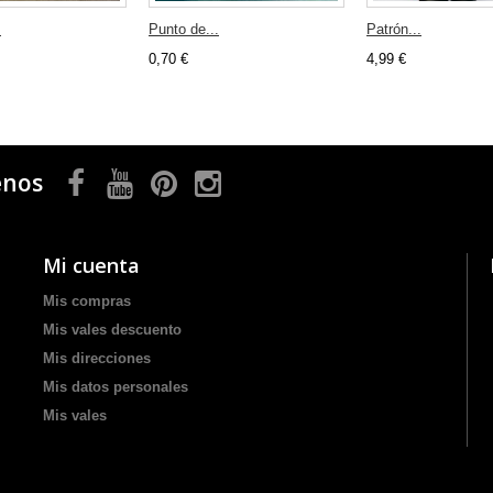
.
Punto de...
Patrón...
0,70 €
4,99 €
enos
Mi cuenta
Mis compras
Mis vales descuento
Mis direcciones
Mis datos personales
Mis vales