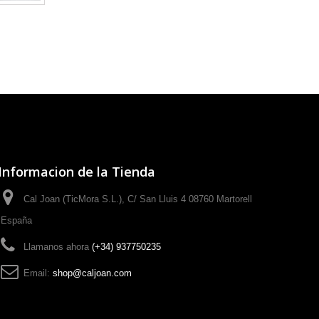
Informacion de la Tienda
Cal Joan (TicMora S.L.), C/ San Lluis 4 08760 Martorell
España
Llamanos ahora
(+34) 937750235
Email:
shop@caljoan.com