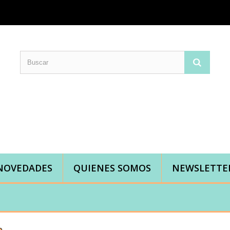
Comprar telas online|Tienda de telas Cal Joan
Bienvenidos a caljoan.com
Cal Joan es una tienda física y on-line especializada en telas de todo tipo.
Visita nuestro catálogo para descubrir telas de punto de camiseta, sudadera, patchwork, PUL, lonetas, sábanas ...
NOVEDADES
QUIENES SOMOS
NEWSLETTE