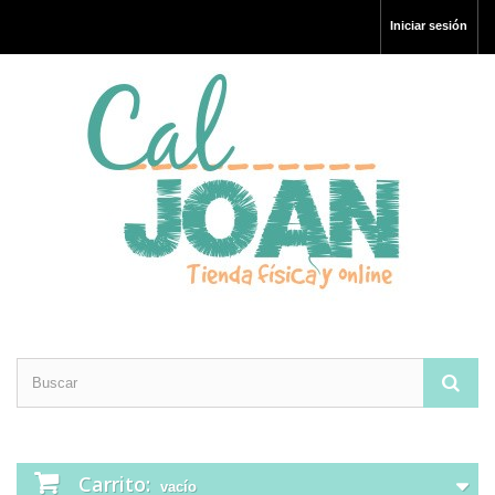
Iniciar sesión
Carrito:
vacío