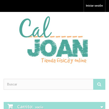
Iniciar sesión
Carrito:
vacío