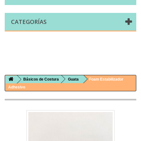
CATEGORÍAS
Comprar telas online|Tienda de telas Cal Joan
Bienvenidos a caljoan.com
Cal Joan es una tienda física y on-line especializada en telas de todo tipo.
Visita nuestro catálogo para descubrir telas de punto de camiseta, sudadera, patchwork, PUL, lonetas, sábanas ...
Básicos de Costura
Guata
Foam Estabilizador
Adhesivo