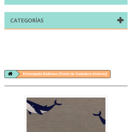
CATEGORÍAS
Comprar telas online|Tienda de telas Cal Joan
Bienvenidos a caljoan.com
Cal Joan es una tienda física y on-line especializada en telas de todo tipo.
Visita nuestro catálogo para descubrir telas de punto de camiseta, sudadera, patchwork, PUL, lonetas, sábanas ...
Estampado Ballenas (Punto de Sudadera Invierno)