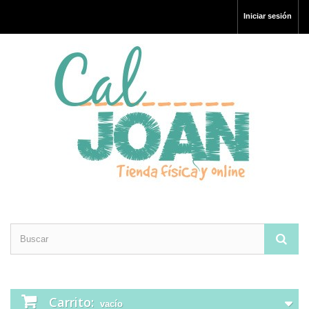
Iniciar sesión
Carrito:
vacío