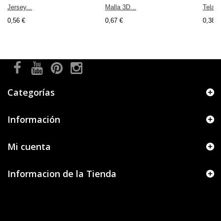
Jersey...
Malla 3D...
Tela d
0,56 €
0,67 €
0,38 €
Categorías
Información
Mi cuenta
Informacion de la Tienda