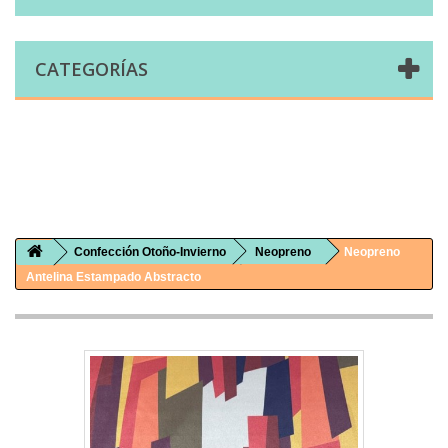
CATEGORÍAS
Comprar telas online|Tienda de telas Cal Joan
Bienvenidos a caljoan.com
Cal Joan es una tienda física y on-line especializada en telas de todo tipo.
Visita nuestro catálogo para descubrir telas de punto de camiseta, sudadera, patchwork, PUL, lonetas, sábanas ...
Confección Otoño-Invierno
Neopreno
Neopreno
Antelina Estampado Abstracto