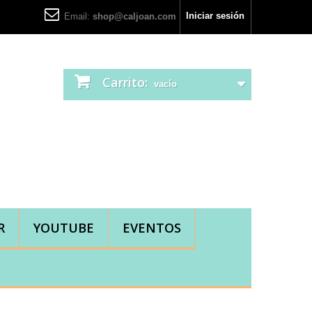
Iniciar sesión
Email:
shop@caljoan.com
Carrito:
vacío
R
YOUTUBE
EVENTOS