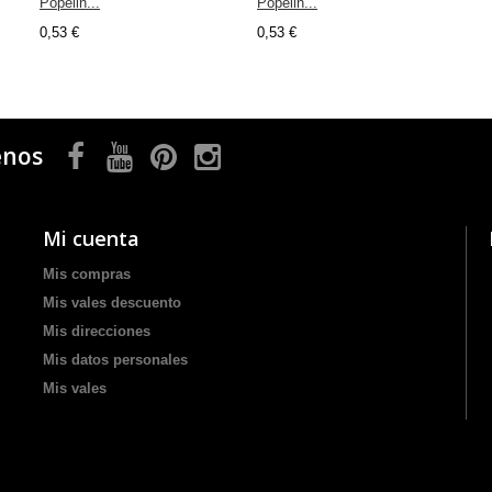
Popelin...
Popelin...
0,53 €
0,53 €
enos
Mi cuenta
Mis compras
Mis vales descuento
Mis direcciones
Mis datos personales
Mis vales