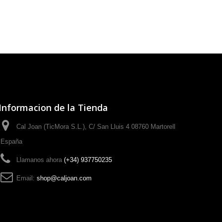
Informacion de la Tienda
Cal Joan (TicMora S.L.), C/ San Lluis 4 08760 Martorell
España
Llamanos ahora
(+34) 937750235
Email:
shop@caljoan.com