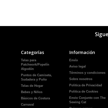
Sigu
Categorías
Información
Telas para
Envío
Patchwork/Popelín
Aviso legal
Algodón
Términos y condiciones
Puntos de Camiseta,
Sobre nosotros
Sudadera y Puño
Politica de Privacidad
Telas de Hogar
Politica de Cookies
Bebes y Niños
Envio Conjunto con The
Básicos de Costura
Sewing Cat
Carnaval