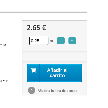
2.65 €
-
+
m
xtura
Añadir al
carrito
as y el
Añadir a la lista de deseos