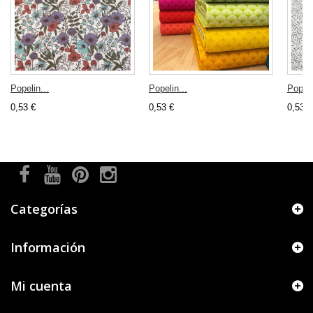
Popelin...
Popelin...
Popeli
0,53 €
0,53 €
0,53 €
Categorías
Información
Mi cuenta