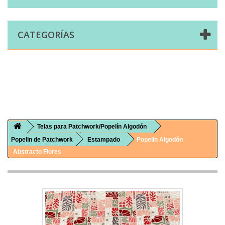
CATEGORÍAS
Comprar telas online|Tienda de telas Cal Joan
Bienvenidos a caljoan.com
Cal Joan es una tienda física y on-line especializada en telas de todo tipo.
Visita nuestro catálogo para descubrir telas de punto de camiseta, sudadera, patchwork, PUL, lonetas, sábanas ...
Telas para Patchwork/Popelín Algodón
Popelin de Patchwork
Estampado
Popelin Algodón
Abstracto Flores