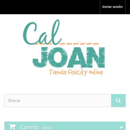
Iniciar sesión
Carrito:
vacío