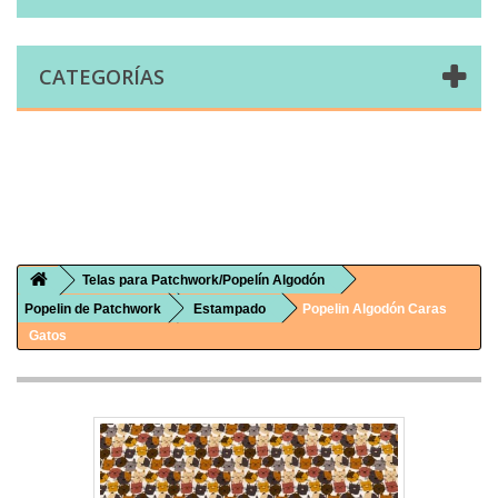
CATEGORÍAS
Comprar telas online|Tienda de telas Cal Joan
Bienvenidos a caljoan.com
Cal Joan es una tienda física y on-line especializada en telas de todo tipo.
Visita nuestro catálogo para descubrir telas de punto de camiseta, sudadera, patchwork, PUL, lonetas, sábanas ...
Telas para Patchwork/Popelín Algodón
Popelin de Patchwork
Estampado
Popelin Algodón Caras
Gatos