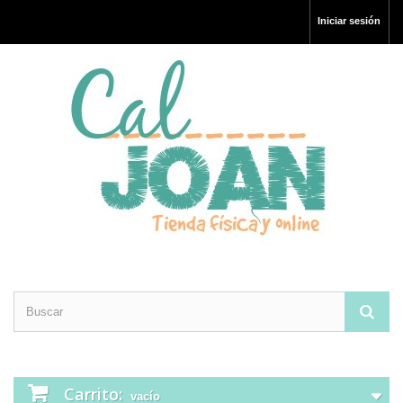
Iniciar sesión
Carrito:
vacío