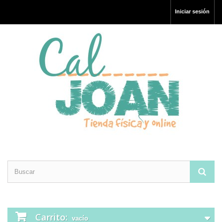
Iniciar sesión
Carrito:
vacío