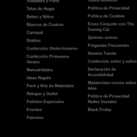
Sobre nosotros
Sudadera y Puño
Politica de Privacidad
Telas de Hogar
Politica de Cookies
Bebes y Niños
Envio Conjunto con The
Básicos de Costura
Sewing Cat
Carnaval
Quienes somos
Diables
Preguntas Frecuentes
Confección Otoño-Invierno
Nuestra Tienda
Confección Primavera-
Confección señor y señor
Verano
Declaración de
Manualidades
Accesibilidad
Ideas Regalo
Masterclass cursos sobre
Pack y Kits de Materiales
telas
Rebajas y Outlet
Política de Privacidad
Pedidos Especiales
Redes Sociales
Eventos
Black Friday
Patrones