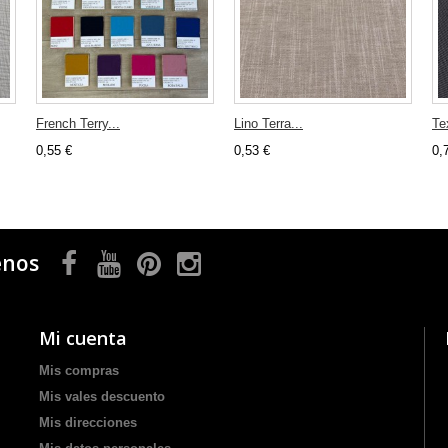
French Terry...
Lino Terra...
Te
0,55 €
0,53 €
0,
enos
Mi cuenta
Mis compras
Mis vales descuento
Mis direcciones