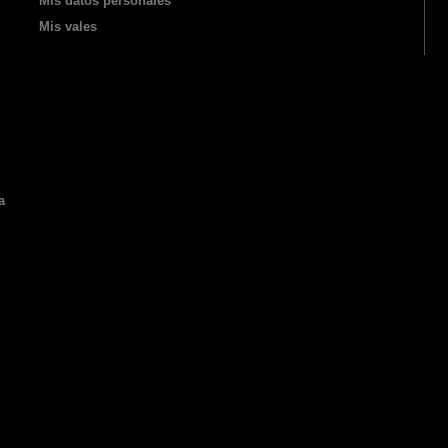
Mis datos personales
Mis vales
a