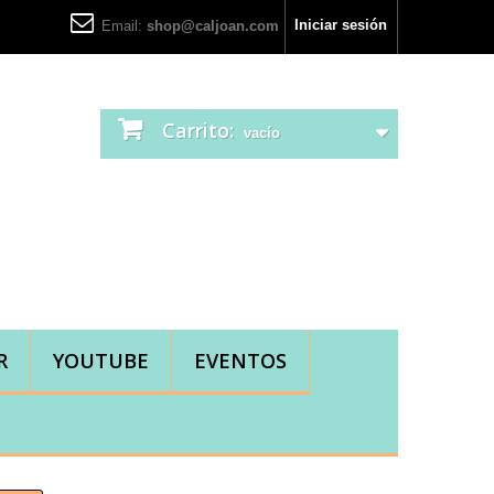
Iniciar sesión
Email:
shop@caljoan.com
Carrito:
vacío
R
YOUTUBE
EVENTOS