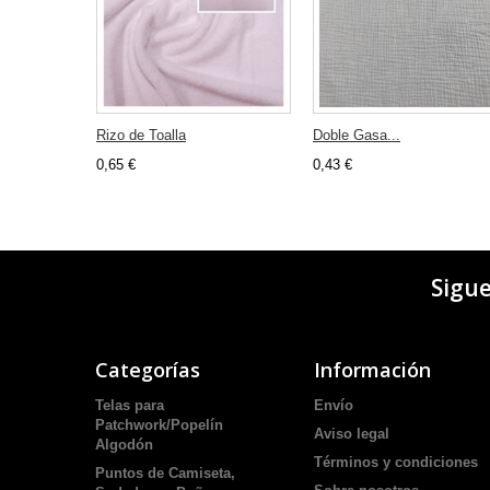
Rizo de Toalla
Doble Gasa...
0,65 €
0,43 €
Sigu
Categorías
Información
Telas para
Envío
Patchwork/Popelín
Aviso legal
Algodón
Términos y condiciones
Puntos de Camiseta,