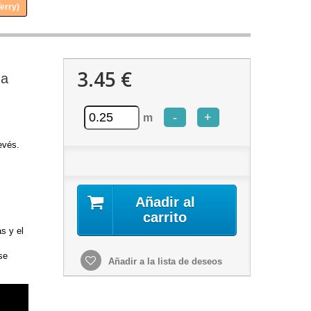
erry)
3.45 €
za
-
+
m
evés.
Añadir al
carrito
as y el
se
Añadir a la lista de deseos