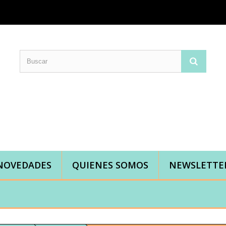
Comprar telas online|Tienda de telas Cal Joan
Bienvenidos a caljoan.com
Cal Joan es una tienda física y on-line especializada en telas de todo tipo.
Visita nuestro catálogo para descubrir telas de punto de camiseta, sudadera, patchwork, PUL, lonetas, sábanas ...
NOVEDADES
QUIENES SOMOS
NEWSLETTE