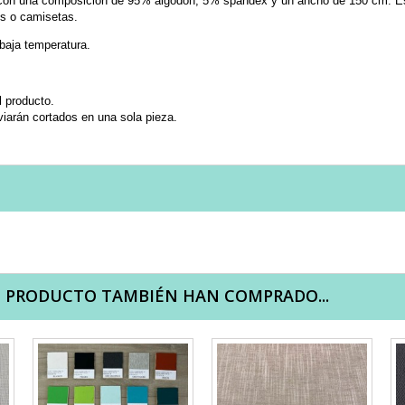
s con una composición de 95% algodón, 5% spandex y un ancho de 150 cm. Es 
ns o camisetas.
 baja temperatura.
l producto.
iarán cortados en una sola pieza.
E PRODUCTO TAMBIÉN HAN COMPRADO...