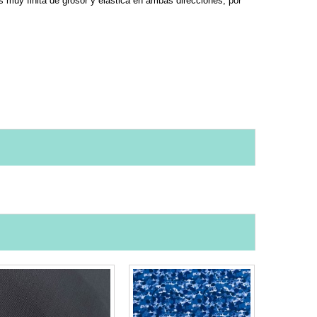
muy finita de grosor y elástica en ambas direcciones, por