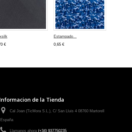
xsilk
Estampado...
Viscosa...
70 €
0,65 €
0,56 €
Informacion de la Tienda
Cal Joan (TicMora S.L.), C/ San Lluis 4 08760 Martorell
España
Llamanos ahora
(+34) 937750235