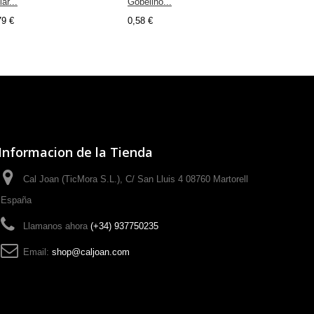
ar...
Gobelino...
Baguilla...
79 €
0,58 €
0,63 €
Informacion de la Tienda
Cal Joan (TicMora S.L.), C/ San Lluis 4 08760 Martorell
España
Llamanos ahora
(+34) 937750235
Email:
shop@caljoan.com