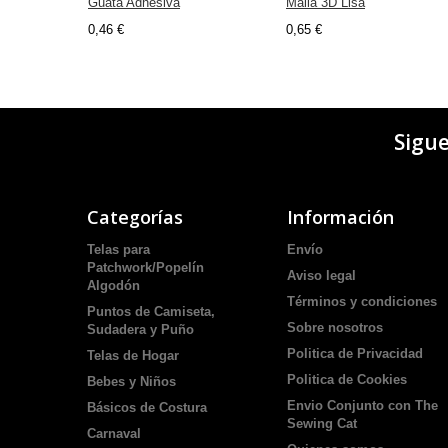
Guata Adhesiva
Malla 3D Lisa
0,46 €
0,65 €
Sigu
Categorías
Información
Telas para
Envío
Patchwork/Popelín
Aviso legal
Algodón
Términos y condiciones
Puntos de Camiseta,
Sobre nosotros
Sudadera y Puño
Politica de Privacidad
Telas de Hogar
Politica de Cookies
Bebes y Niños
Envio Conjunto con The
Básicos de Costura
Sewing Cat
Carnaval