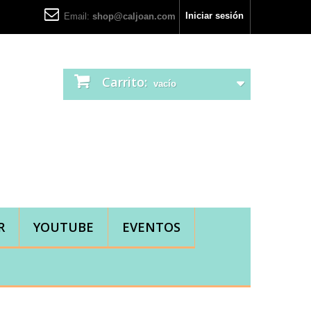
Iniciar sesión
Email:
shop@caljoan.com
Carrito:
vacío
R
YOUTUBE
EVENTOS