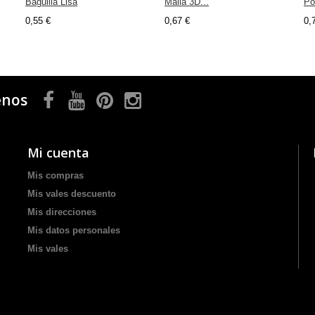
Baguilla Lisa
Malla 3D...
Pol
0,55 €
0,67 €
0,
enos
Mi cuenta
Mis compras
Mis vales descuento
Mis direcciones
Mis datos personales
Mis vales