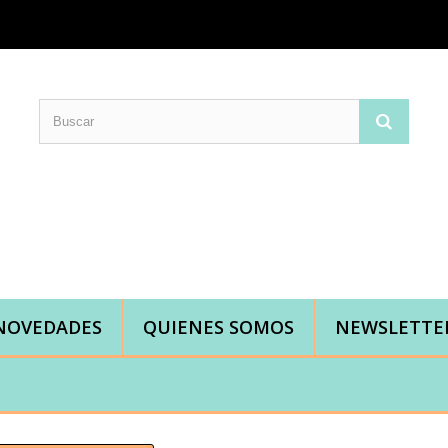
Comprar telas online|Tienda de telas Cal Joan
Bienvenidos a caljoan.com
Cal Joan es una tienda física y on-line especializada en telas de todo tipo.
Visita nuestro catálogo para descubrir telas de punto de camiseta, sudadera, patchwork, PUL, lonetas, sábanas ...
NOVEDADES
QUIENES SOMOS
NEWSLETTE